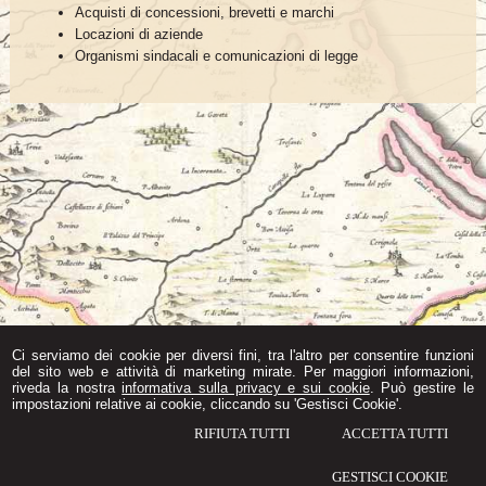
Acquisti di concessioni, brevetti e marchi
Locazioni di aziende
Organismi sindacali e comunicazioni di legge
Ci serviamo dei cookie per diversi fini, tra l'altro per consentire funzioni
del sito web e attività di marketing mirate. Per maggiori informazioni,
riveda la nostra
informativa sulla privacy e sui cookie
. Può gestire le
impostazioni relative ai cookie, cliccando su 'Gestisci Cookie'.
RIFIUTA TUTTI
ACCETTA TUTTI
Consiglio Notarile Foggia
Corso Vittorio Emanuele II, 8 -
Foggia
,
FG
GESTISCI COOKIE
© 2026 Copyright Consiglio notarile Foggia. Tutti i diritti riservati | P.IVA