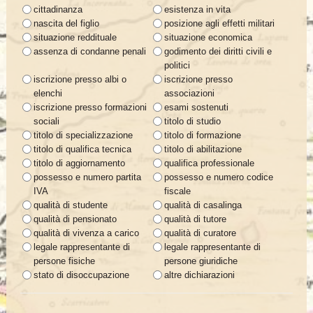
cittadinanza
esistenza in vita
nascita del figlio
posizione agli effetti militari
situazione reddituale
situazione economica
assenza di condanne penali
godimento dei diritti civili e
politici
iscrizione presso albi o
iscrizione presso
elenchi
associazioni
iscrizione presso formazioni
esami sostenuti
sociali
titolo di studio
titolo di specializzazione
titolo di formazione
titolo di qualifica tecnica
titolo di abilitazione
titolo di aggiornamento
qualifica professionale
possesso e numero partita
possesso e numero codice
IVA
fiscale
qualità di studente
qualità di casalinga
qualità di pensionato
qualità di tutore
qualità di vivenza a carico
qualità di curatore
legale rappresentante di
legale rappresentante di
persone fisiche
persone giuridiche
stato di disoccupazione
altre dichiarazioni